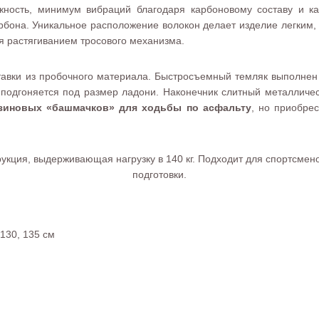
дежность, минимум вибраций благодаря карбоновому составу и 
рбона. Уникальное расположение волокон делает изделие легким,
ся растягиванием тросового механизма.
авки из пробочного материала. Быстросъемный темляк выполнен 
 подгоняется под размер ладони. Наконечник слитный металлич
езиновых «башмачков» для ходьбы по асфальту
, но приобре
струкция, выдерживающая нагрузку в 140 кг. Подходит для спортсмен
подготовки.
 130, 135 см