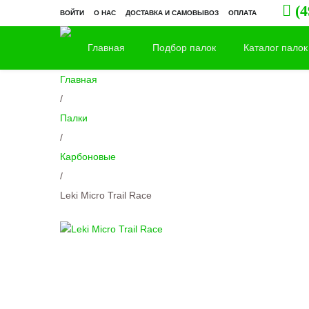
(4
ВОЙТИ
О НАС
ДОСТАВКА И САМОВЫВОЗ
ОПЛАТА
Главная
Подбор палок
Каталог палок
Главная
/
Палки
/
Карбоновые
/
Leki Micro Trail Race