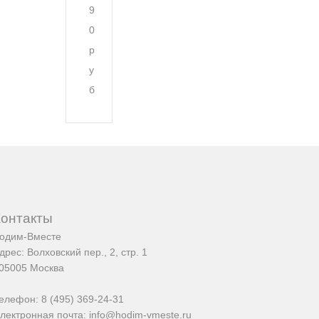
9
0
р
у
б
Контакты
одим-Вместе
дрес:
Волховский пер., 2, стр. 1
05005
Москва
елефон:
8 (495) 369-24-31
лектронная почта:
info@hodim-vmeste.ru