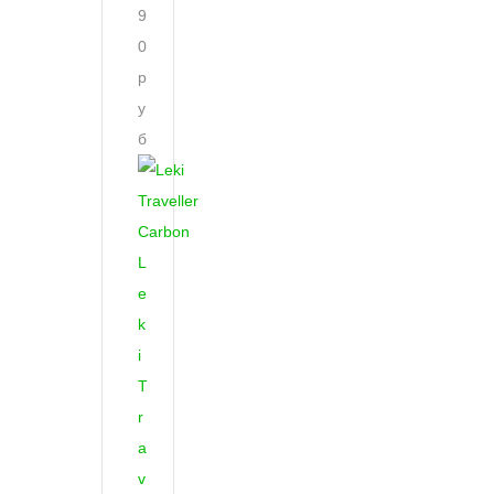
9
0
р
у
б
L
e
k
i
T
r
a
v