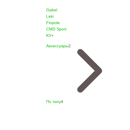
Gabel
Leki
Finpole
CMD Sport
KV+
Аксессуары
2
По типу
4