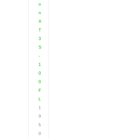
o
n
X
T
3
S
-
1
0
0
F
L
1
9
5
0