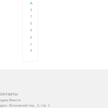
A
3
7
5
0
р
у
б
Контакты
одим-Вместе
дрес:
Волховский пер., 2, стр. 1