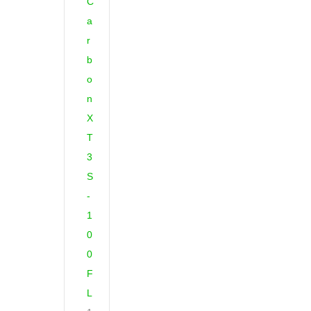
C
a
r
b
o
n
X
T
3
S
-
1
0
0
F
L