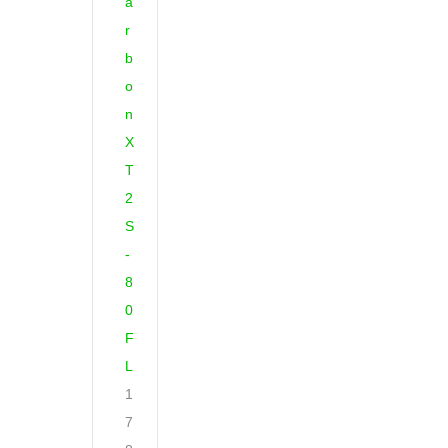
a
r
b
o
n
X
T
2
S
-
8
0
F
L
1
7