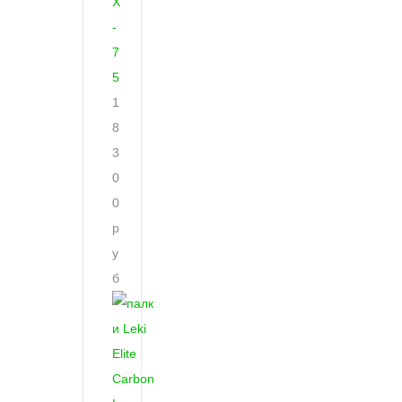
X
-
7
5
1
8
3
0
0
р
у
б