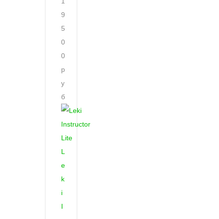
1
9
5
0
0
р
у
б
L
e
k
i
I