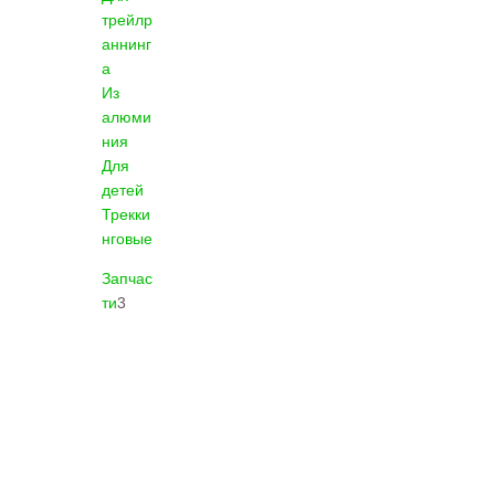
трейлр
аннинг
а
Из
алюми
ния
Для
детей
Трекки
нговые
Запчас
ти
3