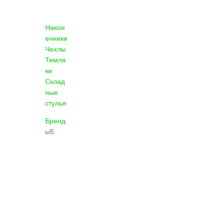
Након
ечники
Чехлы
Темля
ки
Склад
ные
стулья
Бренд
ы
5