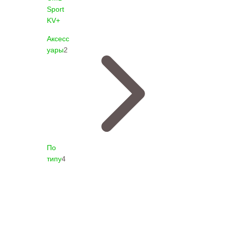
Sport
KV+
Аксесс
уары
2
По
типу
4