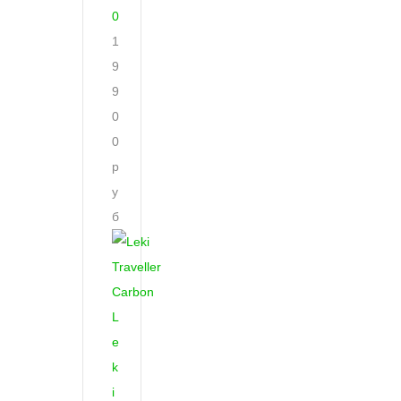
0
1
9
9
0
0
р
у
б
L
e
k
i