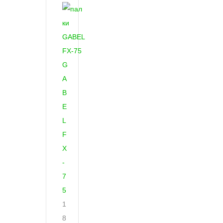
G
A
B
E
L
F
X
-
7
5
1
8