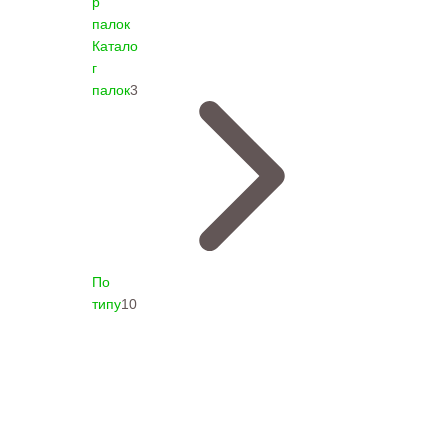
р
палок
Катало
г
палок
3
По
типу
10