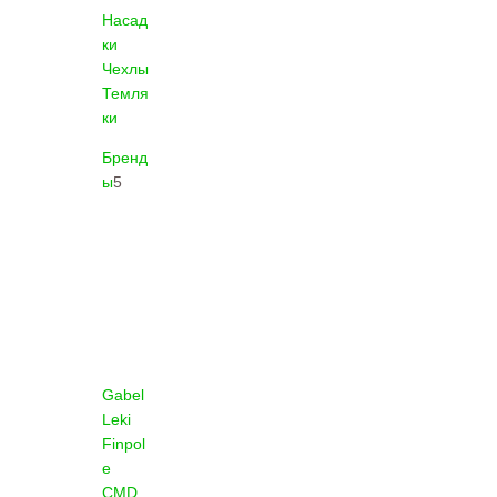
Насад
ки
Чехлы
Темля
ки
Бренд
ы
5
Gabel
Leki
Finpol
e
CMD