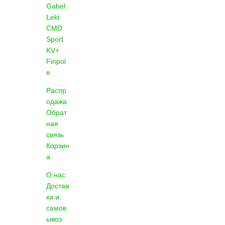
Gabel
Leki
CMD
Sport
KV+
Finpol
e
Распр
одажа
Обрат
ная
связь
Корзин
а
О нас
Достав
ка и
самов
ывоз