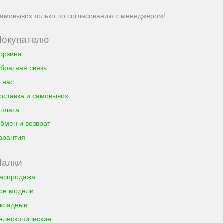
амовывоз только по согласованию с менеджером!
Покупателю
орзина
братная связь
 нас
оставка и самовывоз
плата
бмен и возврат
арантия
Палки
аспродажа
се модели
кладные
елескопические