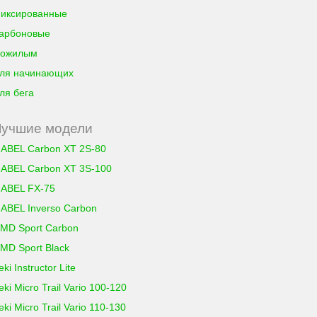
иксированные
арбоновые
ожилым
ля начинающих
ля бега
Лучшие модели
ABEL Carbon XT 2S-80
ABEL Carbon XT 3S-100
ABEL FX-75
ABEL Inverso Carbon
MD Sport Carbon
MD Sport Black
eki Instructor Lite
eki Micro Trail Vario 100-120
eki Micro Trail Vario 110-130