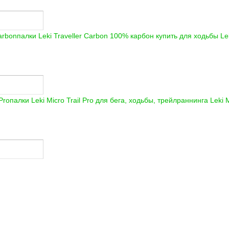
палки Leki Traveller Carbon 100% карбон купить для ходьбы
Lek
палки Leki Micro Trail Pro для бега, ходьбы, трейлраннинга
Leki M