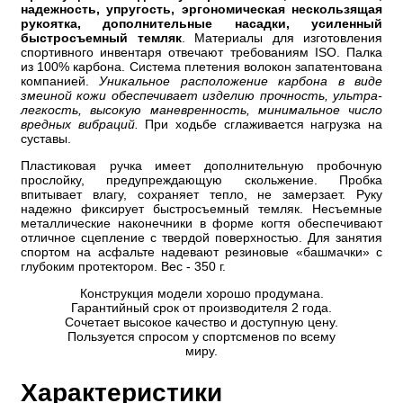
надежность, упругость, эргономическая нескользящая
рукоятка, дополнительные насадки, усиленный
быстросъемный темляк
. Материалы для изготовления
спортивного инвентаря отвечают требованиям ISO. Палка
из 100% карбона. Система плетения волокон запатентована
компанией.
Уникальное расположение карбона в виде
змеиной кожи обеспечивает изделию прочность, ультра-
легкость, высокую маневренность, минимальное число
вредных вибраций.
При ходьбе сглаживается нагрузка на
суставы.
Пластиковая ручка имеет дополнительную пробочную
прослойку, предупреждающую скольжение. Пробка
впитывает влагу, сохраняет тепло, не замерзает. Руку
надежно фиксирует быстросъемный темляк. Несъемные
металлические наконечники в форме когтя обеспечивают
отличное сцепление с твердой поверхностью. Для занятия
спортом на асфальте надевают резиновые «башмачки» с
глубоким протектором. Вес - 350 г.
Конструкция модели хорошо продумана.
Гарантийный срок от производителя 2 года.
Сочетает высокое качество и доступную цену.
Пользуется спросом у спортсменов по всему
миру.
Характеристики