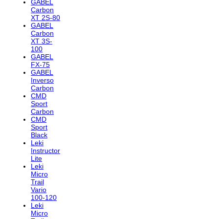
GABEL
Carbon
XT 2S-80
GABEL
Carbon
XT 3S-
100
GABEL
FX-75
GABEL
Inverso
Carbon
CMD
Sport
Carbon
CMD
Sport
Black
Leki
Instructor
Lite
Leki
Micro
Trail
Vario
100-120
Leki
Micro