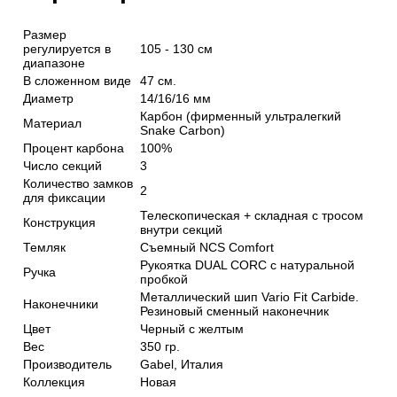
Размер
регулируется в
105 - 130 см
диапазоне
В сложенном виде
47 см.
Диаметр
14/16/16 мм
Карбон (фирменный ультралегкий
Материал
Snake Carbon)
Процент карбона
100%
Число секций
3
Количество замков
2
для фиксации
Телескопическая + складная с тросом
Конструкция
внутри секций
Темляк
Съемный NCS Comfort
Рукоятка DUAL CORC с натуральной
Ручка
пробкой
Металлический шип Vario Fit Carbide.
Наконечники
Резиновый сменный наконечник
Цвет
Черный с желтым
Вес
350 гр.
Производитель
Gabel, Италия
Коллекция
Новая