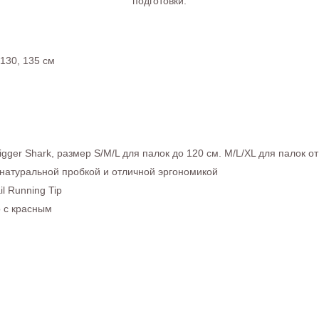
подготовки.
 130, 135 см
ger Shark, размер S/M/L для палок до 120 см. M/L/XL для палок от
c натуральной пробкой и отличной эргономикой
l Running Tip
 с красным