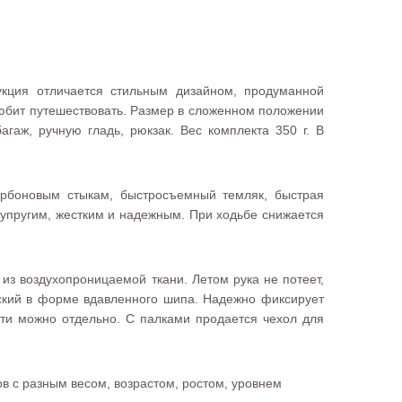
дукция отличается стильным дизайном, продуманной
любит путешествовать. Размер в сложенном положении
гаж, ручную гладь, рюкзак. Вес комплекта 350 г. В
карбоновым стыкам, быстросъемный темляк, быстрая
 упругим, жестким и надежным. При ходьбе снижается
из воздухопроницаемой ткани. Летом рука не потеет,
еский в форме вдавленного шипа. Надежно фиксирует
сти можно отдельно. С палками продается чехол для
ов с разным весом, возрастом, ростом, уровнем