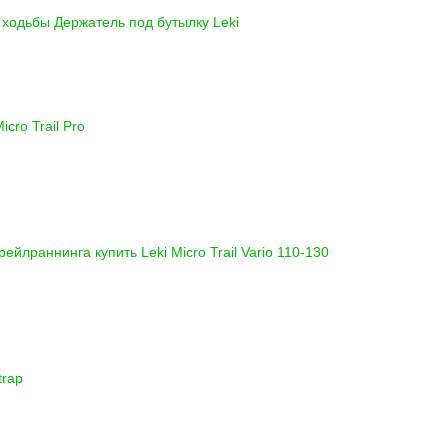
и ходьбы
Держатель под бутылку Leki
icro Trail Pro
 трейлраннинга купить
Leki Micro Trail Vario 110-130
trap