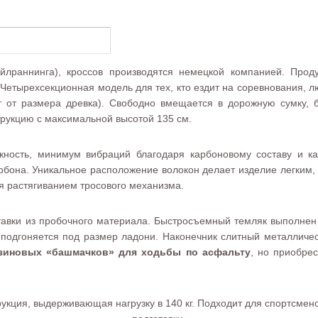
рейлраннинга), кроссов производятся немецкой компанией. Про
. Четырехсекционная модель для тех, кто ездит на соревнования, 
т от размера древка). Свободно вмещается в дорожную сумку, ба
рукцию с максимальной высотой 135 см.
дежность, минимум вибраций благодаря карбоновому составу и 
рбона. Уникальное расположение волокон делает изделие легким,
ся растягиванием тросового механизма.
авки из пробочного материала. Быстросъемный темляк выполнен 
 подгоняется под размер ладони. Наконечник слитный металлич
езиновых «башмачков» для ходьбы по асфальту
, но приобре
струкция, выдерживающая нагрузку в 140 кг. Подходит для спортсмен