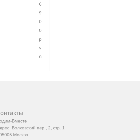
6
9
0
0
р
у
б
Контакты
одим-Вместе
дрес:
Волховский пер., 2, стр. 1
05005
Москва