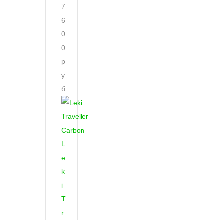
7
6
0
0
р
у
б
L
e
k
i
T
r