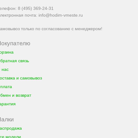
елефон:
8 (495) 369-24-31
лектронная почта:
info@hodim-vmeste.ru
амовывоз только по согласованию с менеджером!
Покупателю
орзина
братная связь
 нас
оставка и самовывоз
плата
бмен и возврат
арантия
Палки
аспродажа
се модели