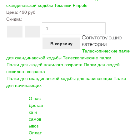
скандинавской ходьбы
Темляки Finpole
Цена:
490 руб
Скидка:
Сопутствующие
категории
Телескопические палки
для скандинавской ходьбы
Телескопические палки
Палки для людей пожилого возраста
Палки для людей
пожилого возраста
Палки для скандинавской ходьбы для начинающих
Палки
для начинающих
О нас
Достав
ка и
самов
ывоз
Оплат
а