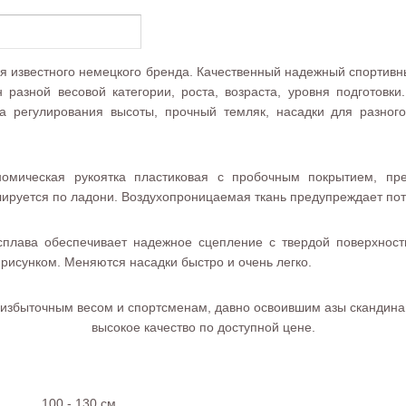
ция известного немецкого бренда. Качественный надежный спортив
 разной весовой категории, роста, возраста, уровня подготовк
ма регулирования высоты, прочный темляк, насадки для разного
ономическая рукоятка пластиковая с пробочным покрытием, п
ируется по ладони. Воздухопроницаемая ткань предупреждает пот
сплава обеспечивает надежное сцепление с твердой поверхност
рисунком. Меняются насадки быстро и очень легко.
с избыточным весом и спортсменам, давно освоившим азы скандина
высокое качество по доступной цене.
100 - 130 см