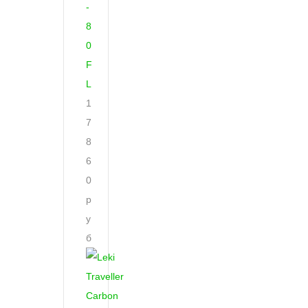
-
8
0
F
L
1
7
8
6
0
р
у
б