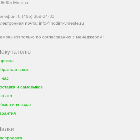
05005
Москва
елефон:
8 (495) 369-24-31
лектронная почта:
info@hodim-vmeste.ru
амовывоз только по согласованию с менеджером!
Покупателю
орзина
братная связь
 нас
оставка и самовывоз
плата
бмен и возврат
арантия
Палки
аспродажа