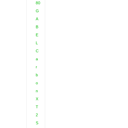
G
A
B
E
L
C
a
r
b
o
n
X
T
2
S