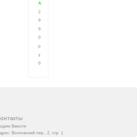
A
2
9
9
0
р
у
б
Контакты
одим-Вместе
дрес:
Волховский пер., 2, стр. 1