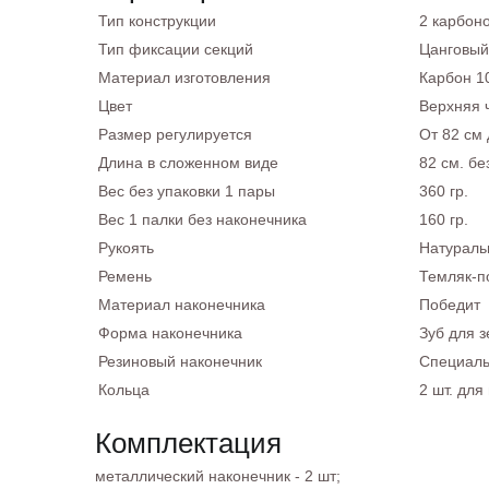
Тип конструкции
2 карбон
Тип фиксации секций
Цанговый
Материал изготовления
Карбон 10
Цвет
Верхняя 
Размер регулируется
От 82 см 
Длина в сложенном виде
82 см. бе
Вес без упаковки 1 пары
360 гр.
Вес 1 палки без наконечника
160 гр.
Рукоять
Натураль
Ремень
Темляк-п
Материал наконечника
Победит
Форма наконечника
Зуб для з
Резиновый наконечник
Специаль
Кольца
2 шт. для
Комплектация
металлический наконечник - 2 шт;