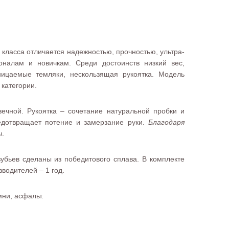
класса отличается надежностью, прочностью, ультра-
оналам и новичкам. Среди достоинств низкий вес,
ницаемые темляки, нескользящая рукоятка. Модель
категории.
ечной. Рукоятка – сочетание натуральной пробки и
едотвращает потение и замерзание руки.
Благодаря
ы
.
убьев сделаны из победитового сплава. В комплекте
зводителей – 1 год.
мни, асфальт.