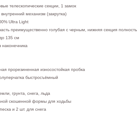
овые телескопические секции, 1 замок
 внутренний механизм (закрутка)
0% Ultra Light
часть преимущественно голубая с черным, нижняя секция полност
до 135 см
з наконечника
ная прорезиненная износостойкая пробка
олуперчатка быстросъёмный
емли, грунта, снега, льда
ной скошенной формы для ходьбы
 песка и 2 шт. для снега