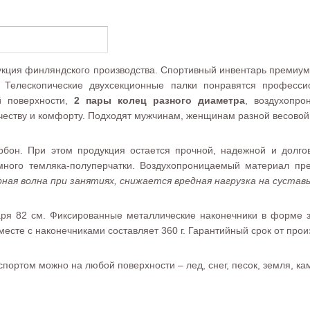
укция финляндского производства. Спортивный инвентарь премиум 
. Телескопические двухсекционные палки понравятся професси
й поверхности,
2 пары колец разного диаметра
, воздухопро
ачеству и комфорту. Подходят мужчинам, женщинам разной весовой 
бон. При этом продукция остается прочной, надежной и долгов
много темляка-полуперчатки. Воздухопроницаемый материал пр
ная волна при занятиях, снижается вредная нагрузка на сустав
ря 82 см. Фиксированные металлические наконечники в форме з
месте с наконечниками составляет 360 г. Гарантийный срок от прои
портом можно на любой поверхности – лед, снег, песок, земля, ка