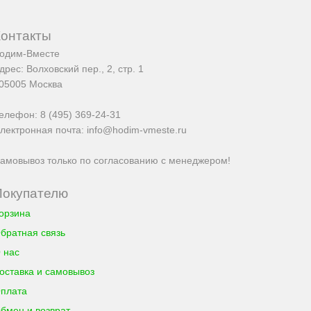
Контакты
одим-Вместе
дрес:
Волховский пер., 2, стр. 1
05005
Москва
елефон:
8 (495) 369-24-31
лектронная почта:
info@hodim-vmeste.ru
амовывоз только по согласованию с менеджером!
Покупателю
орзина
братная связь
 нас
оставка и самовывоз
плата
бмен и возврат