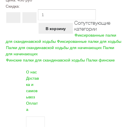
Цена:
490 руб
Скидка:
Сопутствующие
категории
Фиксированные палки
для скандинавской ходьбы
Фиксированные палки для ходьбы
Палки для скандинавской ходьбы для начинающих
Палки
для начинающих
Финские палки для скандинавской ходьбы
Палки финские
О нас
Достав
ка и
самов
ывоз
Оплат
а