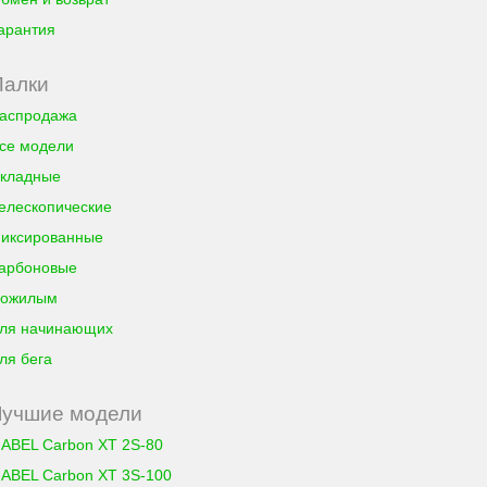
арантия
Палки
аспродажа
се модели
кладные
елескопические
иксированные
арбоновые
ожилым
ля начинающих
ля бега
Лучшие модели
ABEL Carbon XT 2S-80
ABEL Carbon XT 3S-100