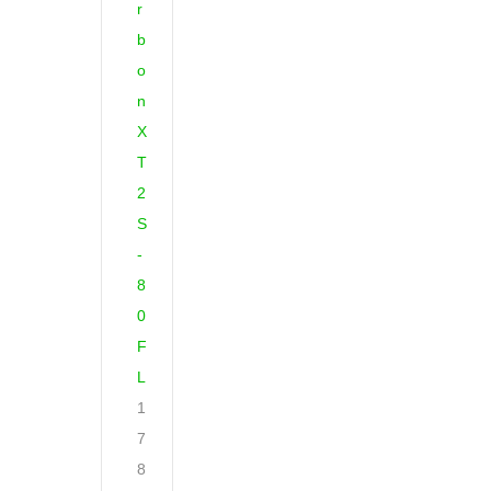
r
b
o
n
X
T
2
S
-
8
0
F
L
1
7
8