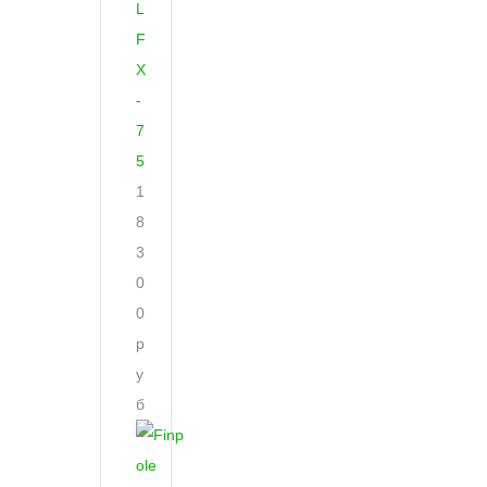
L
F
X
-
7
5
1
8
3
0
0
р
у
б