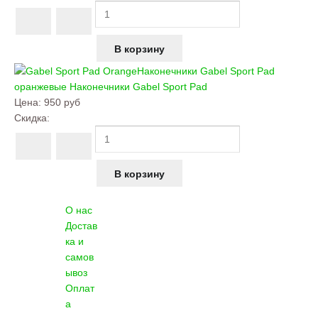
Наконечники Gabel Sport Pad
оранжевые
Наконечники Gabel Sport Pad
Цена:
950 руб
Скидка:
О нас
Достав
ка и
самов
ывоз
Оплат
а