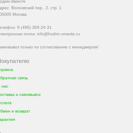
одим-Вместе
дрес:
Волховский пер., 2, стр. 1
05005
Москва
елефон:
8 (495) 369-24-31
лектронная почта:
info@hodim-vmeste.ru
амовывоз только по согласованию с менеджером!
Покупателю
орзина
братная связь
 нас
оставка и самовывоз
плата
бмен и возврат
арантия