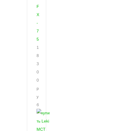
F
X
-
7
5
1
8
3
0
0
р
у
б