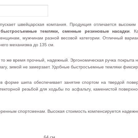
ыпускает швейцарская компания. Продукция отличается высоким
ь, быстросъемные темляки, сменные резиновые насадки
. К
женщинам, мужчинам разной весовой категории. Отличный вариа
него механизма до 135 см.
 в то же время прочный, надежный. Эргономическая ручка покры
влагу, зимой не замерзает. Удобные быстросъемные темляки фикси
 в форме шипа обеспечивает занятие спортом на твердой пове
кторной резьбой для ходьбы по асфальту, каменистой поверхнос
веренным спортсменам. Высокая стоимость компенсируется надежн
64 см