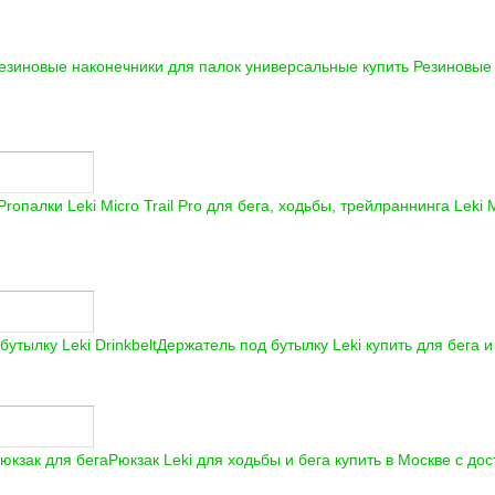
езиновые наконечники для палок универсальные купить
Резиновые 
палки Leki Micro Trail Pro для бега, ходьбы, трейлраннинга
Leki M
Держатель под бутылку Leki купить для бега 
Рюкзак Leki для ходьбы и бега купить в Москве с до