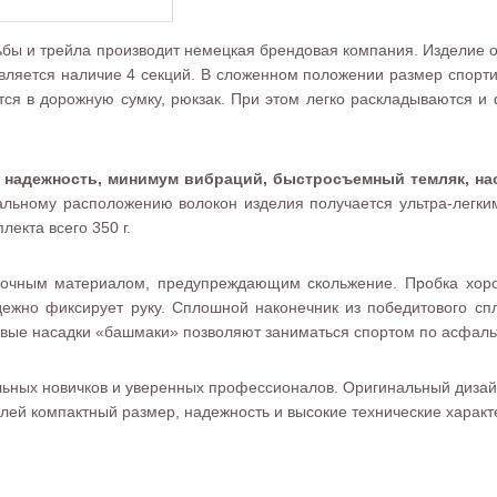
дьбы и трейла производит немецкая брендовая компания. Изделие 
яется наличие 4 секций. В сложенном положении размер спортив
тся в дорожную сумку, рюкзак. При этом легко раскладываются 
, надежность, минимум вибраций, быстросъемный темляк, нас
альному расположению волокон изделия получается ультра-легки
плекта всего 350 г.
бочным материалом, предупреждающим скольжение. Пробка хорош
дежно фиксирует руку. Сплошной наконечник из победитового сп
овые насадки «башмаки» позволяют заниматься спортом по асфаль
тельных новичков и уверенных профессионалов. Оригинальный диза
лей компактный размер, надежность и высокие технические характ