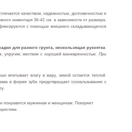
отличается качеством, надежностью, долговечностью и
ного инвентаря 36-42 см. в зависимости от размера.
и фиксируются с помощью внешнего складывающегося
адки для разного грунта, нескользящая рукоятка
.
м, упругим, жестким с хорошей маневренностью.
При
о впитывает влагу в жару, зимой остается теплой.
лава в форме зуба предотвращает соскальзывание с
ту.
йн понравится мужчинам и женщинам. Покоряет
еристики.