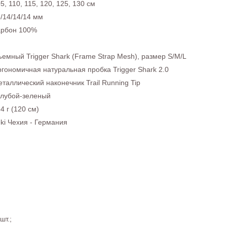
5, 110, 115, 120, 125, 130 см
/14/14/14 мм
арбон 100%
емный Trigger Shark (Frame Strap Mesh), размер S/M/L
гономичная натуральная пробка Trigger Shark 2.0
таллический наконечник Trail Running Tip
олубой-зеленый
4 г (120 см)
ki Чехия - Германия
шт.;