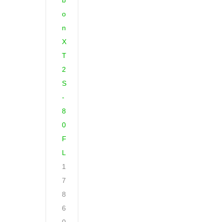
b
o
n
X
T
2
S
-
8
0
F
L
1
7
8
6