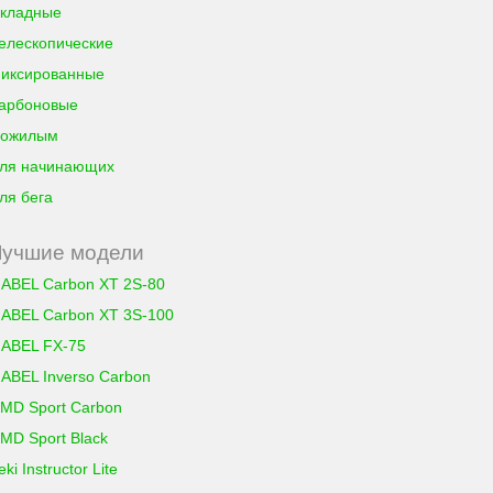
кладные
елескопические
иксированные
арбоновые
ожилым
ля начинающих
ля бега
Лучшие модели
ABEL Carbon XT 2S-80
ABEL Carbon XT 3S-100
ABEL FX-75
ABEL Inverso Carbon
MD Sport Carbon
MD Sport Black
eki Instructor Lite