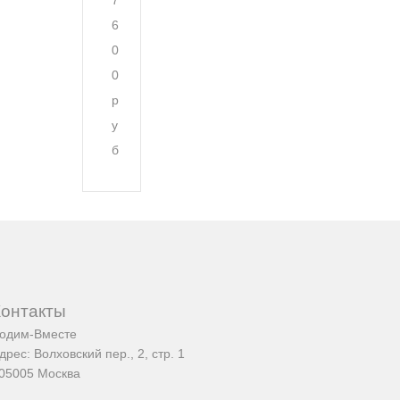
7
6
0
0
р
у
б
Контакты
одим-Вместе
дрес:
Волховский пер., 2, стр. 1
05005
Москва