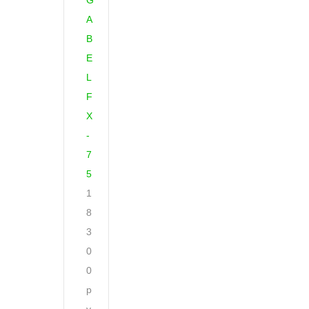
G
A
B
E
L
F
X
-
7
5
1
8
3
0
0
р