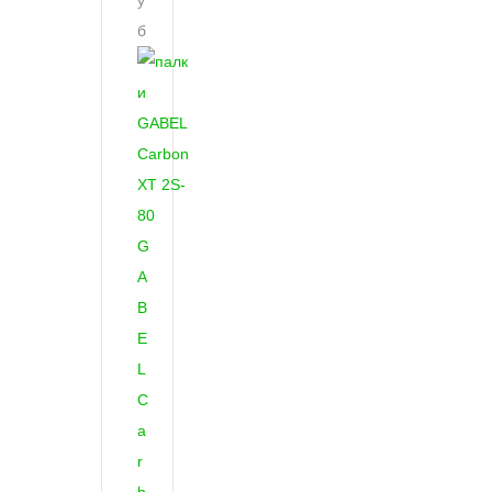
у
б
G
A
B
E
L
C
a
r