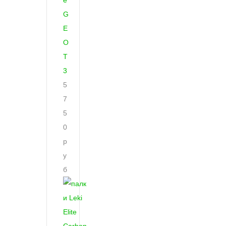
e
G
E
O
T
3
5
7
5
0
р
у
б