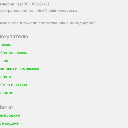
елефон:
8 (495) 369-24-31
лектронная почта:
info@hodim-vmeste.ru
амовывоз только по согласованию с менеджером!
Покупателю
орзина
братная связь
 нас
оставка и самовывоз
плата
бмен и возврат
арантия
Палки
аспродажа
се модели