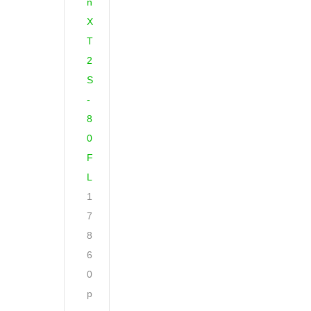
n
X
T
2
S
-
8
0
F
L
1
7
8
6
0
р