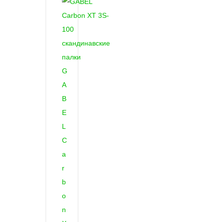
G
A
B
E
L
C
a
r
b
o
n