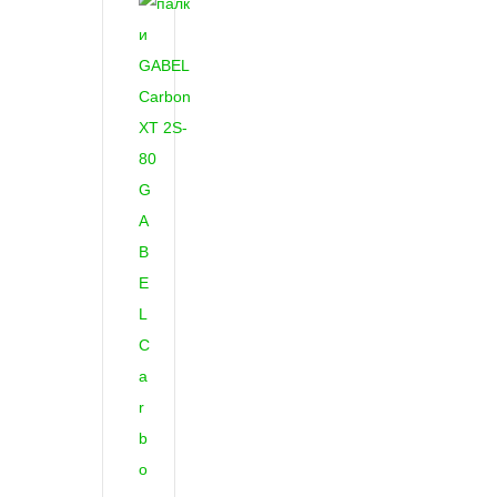
G
A
B
E
L
C
a
r
b
o