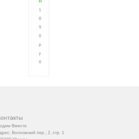
R
1
8
9
0
р
у
б
Контакты
одим-Вместе
дрес:
Волховский пер., 2, стр. 1