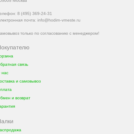
05005
Москва
елефон:
8 (495) 369-24-31
лектронная почта:
info@hodim-vmeste.ru
амовывоз только по согласованию с менеджером!
Покупателю
орзина
братная связь
 нас
оставка и самовывоз
плата
бмен и возврат
арантия
Палки
аспродажа