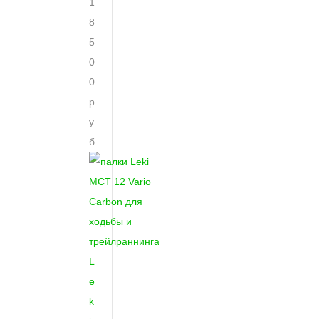
1
8
5
0
0
р
у
б
L
e
k