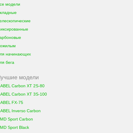
се модели
кладные
елескопические
иксированные
арбоновые
ожилым
ля начинающих
ля бега
Лучшие модели
ABEL Carbon XT 2S-80
ABEL Carbon XT 3S-100
ABEL FX-75
ABEL Inverso Carbon
MD Sport Carbon
MD Sport Black