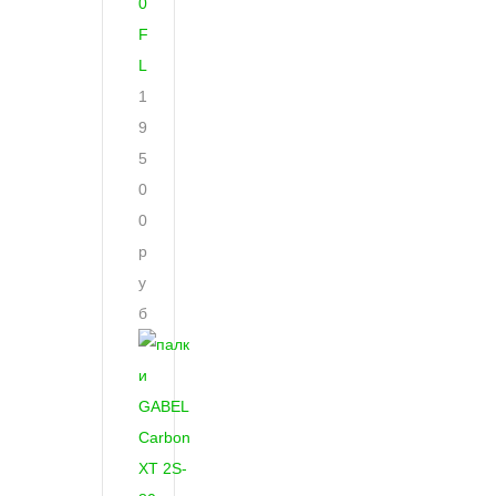
0
F
L
1
9
5
0
0
р
у
б