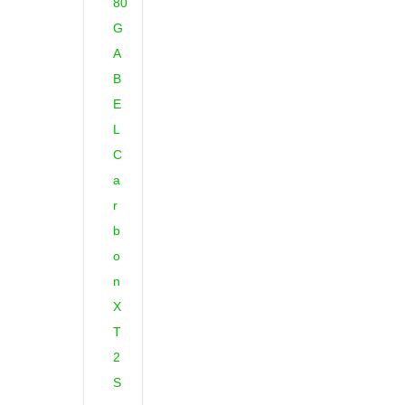
G
A
B
E
L
C
a
r
b
o
n
X
T
2
S