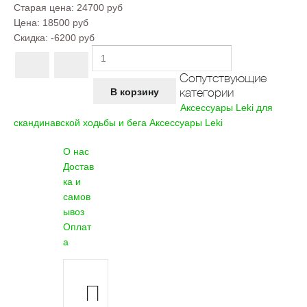
Старая цена:
24700 руб
Цена:
18500 руб
Скидка:
-6200 руб
Сопутствующие
категории
Аксессуары Leki для
скандинавской ходьбы и бега
Аксессуары Leki
О нас
Достав
ка и
самов
ывоз
Оплат
а
П