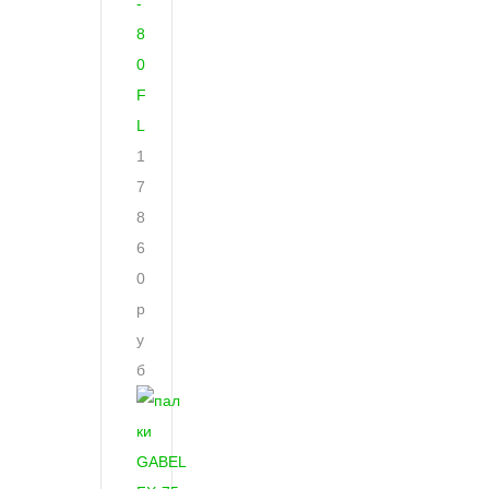
-
8
0
F
L
1
7
8
6
0
р
у
б