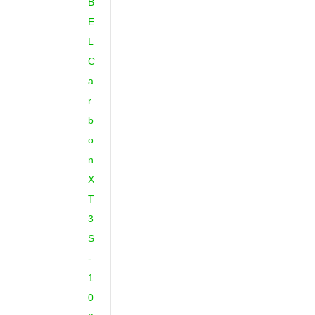
B
E
L
C
a
r
b
o
n
X
T
3
S
-
1
0