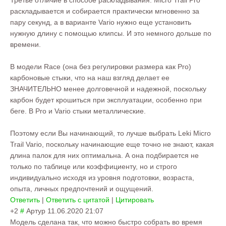
Третье отличие в способе раскладывания. Micro Trail Pro
раскладывается и собирается практически мгновенно за
пару секунд, а в варианте Vario нужно еще установить
нужную длину с помощью клипсы. И это немного дольше по
времени.
В модели Race (она без регулировки размера как Pro)
карбоновые стыки, что на наш взгляд делает ее
ЗНАЧИТЕЛЬНО менее долговечной и надежной, поскольку
карбон будет крошиться при эксплуатации, особенно при
беге. В Pro и Vario стыки металлические.
Поэтому если Вы начинающий, то лучше выбрать Leki Micro
Trail Vario, поскольку начинающие еще точно не знают, какая
длина палок для них оптимальна. А она подбирается не
только по таблице или коэффициенту, но и строго
индивидуально исходя из уровня подготовки, возраста,
опыта, личных предпочтений и ощущений.
Ответить
|
Ответить с цитатой
|
Цитировать
+2
#
Артур
11.06.2020 21:07
Модель сделана так, что можно быстро собрать во время