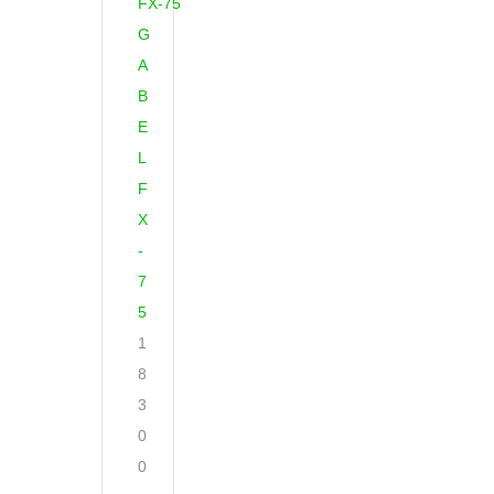
G
A
B
E
L
F
X
-
7
5
1
8
3
0
0