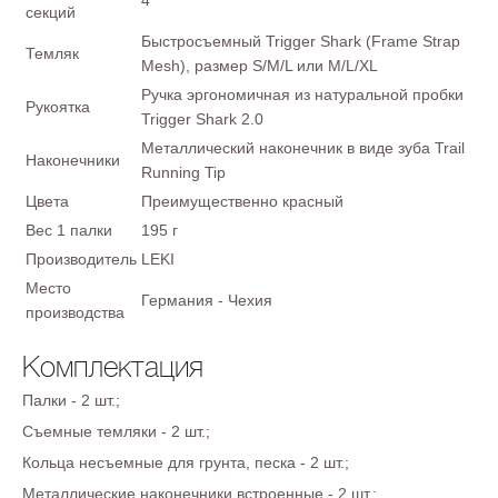
4
секций
Быстросъемный Trigger Shark (Frame Strap
Темляк
Mesh), размер S/M/L или M/L/XL
Ручка эргономичная из натуральной пробки
Рукоятка
Trigger Shark 2.0
Металлический наконечник в виде зуба Trail
Наконечники
Running Tip
Цвета
Преимущественно красный
Вес 1 палки
195 г
Производитель
LEKI
Место
Германия - Чехия
производства
Комплектация
Палки - 2 шт.;
Съемные темляки - 2 шт.;
Кольца несъемные для грунта, песка - 2 шт.;
Металлические наконечники встроенные - 2 шт.;