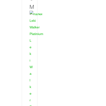
м
L
e
k
i
W
a
l
k
e
r