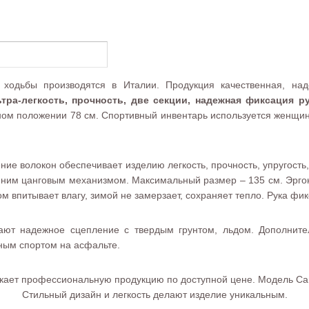
 ходьбы производятся в Италии. Продукция качественная, над
ра-легкость, прочность, две секции, надежная фиксация ру
енном положении 78 см. Спортивный инвентарь используется женщи
ние волокон обеспечивает изделию легкость, прочность, упругост
енним цанговым механизмом. Максимальный размер – 135 см. Эрго
м впитывает влагу, зимой не замерзает, сохраняет тепло. Рука ф
вают надежное сцепление с твердым грунтом, льдом. Дополнит
ным спортом на асфальте.
скает профессиональную продукцию по доступной цене. Модель C
Стильный дизайн и легкость делают изделие уникальным.