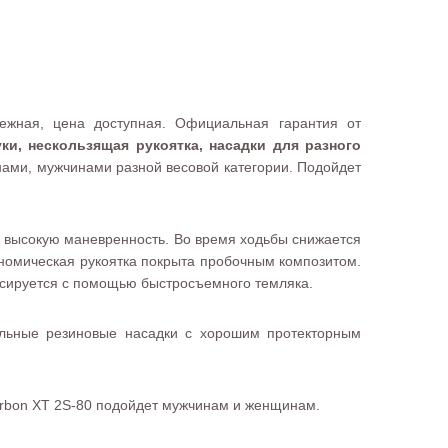
ежная, цена доступная. Официальная гарантия от
ки, нескользящая рукоятка, насадки для разного
нами, мужчинами разной весовой категории. Подойдет
ь, высокую маневренность. Во время ходьбы снижается
номическая рукоятка покрыта пробочным композитом.
иксируется с помощью быстросъемного темляка.
ельные резиновые насадки с хорошим протекторным
arbon XT 2S-80 подойдет мужчинам и женщинам.