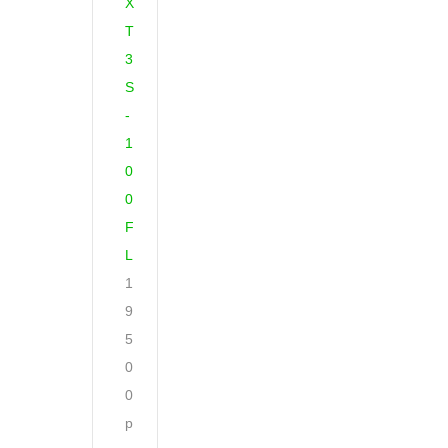
X
T
3
S
-
1
0
0
F
L
1
9
5
0
0
р