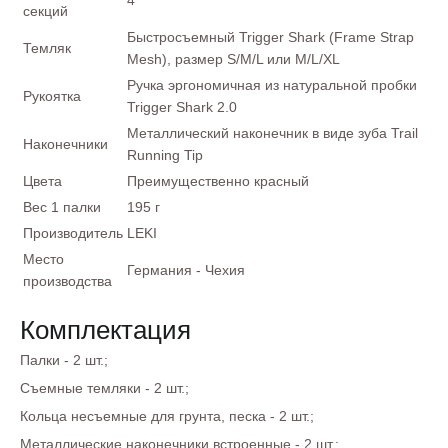
4
секций
Быстросъемный Trigger Shark (Frame Strap
Темляк
Mesh), размер S/M/L или M/L/XL
Ручка эргономичная из натуральной пробки
Рукоятка
Trigger Shark 2.0
Металлический наконечник в виде зуба Trail
Наконечники
Running Tip
Цвета
Преимущественно красный
Вес 1 палки
195 г
Производитель
LEKI
Место
Германия - Чехия
производства
Комплектация
Палки - 2 шт.;
Съемные темляки - 2 шт.;
Кольца несъемные для грунта, песка - 2 шт.;
Металлические наконечники встроенные - 2 шт.;