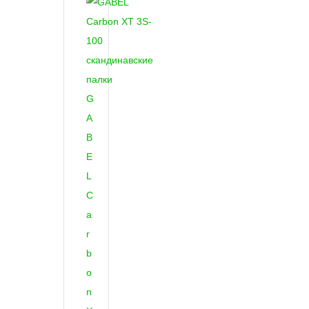
G
A
B
E
L
C
a
r
b
o
n