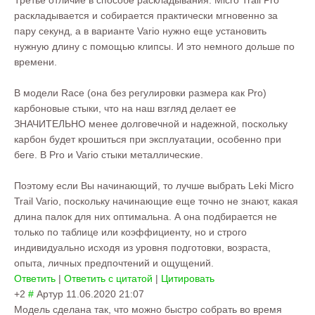
Третье отличие в способе раскладывания. Micro Trail Pro
раскладывается и собирается практически мгновенно за
пару секунд, а в варианте Vario нужно еще установить
нужную длину с помощью клипсы. И это немного дольше по
времени.
В модели Race (она без регулировки размера как Pro)
карбоновые стыки, что на наш взгляд делает ее
ЗНАЧИТЕЛЬНО менее долговечной и надежной, поскольку
карбон будет крошиться при эксплуатации, особенно при
беге. В Pro и Vario стыки металлические.
Поэтому если Вы начинающий, то лучше выбрать Leki Micro
Trail Vario, поскольку начинающие еще точно не знают, какая
длина палок для них оптимальна. А она подбирается не
только по таблице или коэффициенту, но и строго
индивидуально исходя из уровня подготовки, возраста,
опыта, личных предпочтений и ощущений.
Ответить
|
Ответить с цитатой
|
Цитировать
+2
#
Артур
11.06.2020 21:07
Модель сделана так, что можно быстро собрать во время