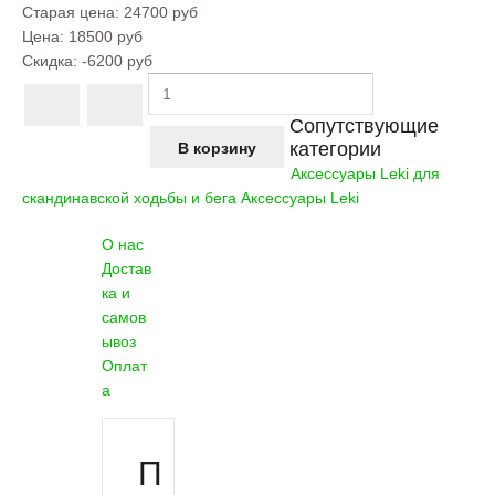
Старая цена:
24700 руб
Цена:
18500 руб
Скидка:
-6200 руб
Сопутствующие
категории
Аксессуары Leki для
скандинавской ходьбы и бега
Аксессуары Leki
О нас
Достав
ка и
самов
ывоз
Оплат
а
П