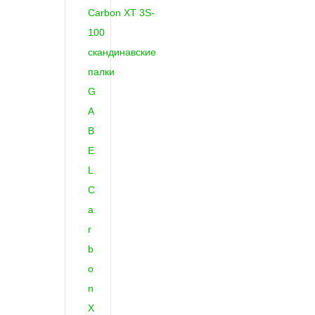
G
A
B
E
L
C
a
r
b
o
n
X