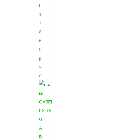
L
1
7
8
6
0
р
у
б
G
A
B