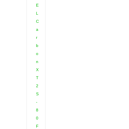
E
L
C
a
r
b
o
n
X
T
2
S
-
8
0
F