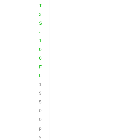
T
3
S
-
1
0
0
F
L
1
9
5
0
0
р
у