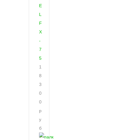
E
L
F
X
-
7
5
1
8
3
0
0
р
у
б