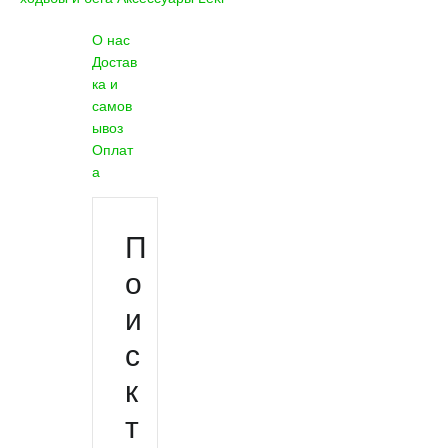
О нас
Достав
ка и
самов
ывоз
Оплат
а
П
о
и
с
к
т