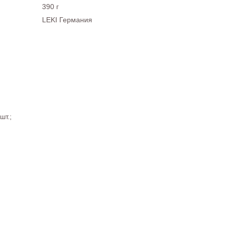
390 г
LEKI Германия
шт.;