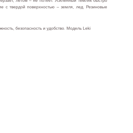
ерзает, летом – не потеет. Усиленный темляк быстро
е с твердой поверхностью – земля, лед. Резиновые
ность, безопасность и удобство. Модель Leki