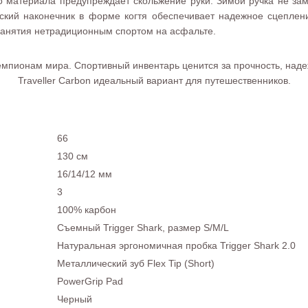
о материала предупреждает скольжение руки. Зимой ручка не зам
ский наконечник в форме когтя обеспечивает надежное сцеплени
занятия нетрадиционным спортом на асфальте.
пионам мира. Спортивный инвентарь ценится за прочность, надеж
Traveller Carbon идеальный вариант для путешественников.
66
130 см
16/14/12 мм
3
100% карбон
Съемный Trigger Shark, размер S/M/L
Натуральная эргономичная пробка Trigger Shark 2.0
Металлический зуб Flex Tip (Short)
PowerGrip Pad
Черный