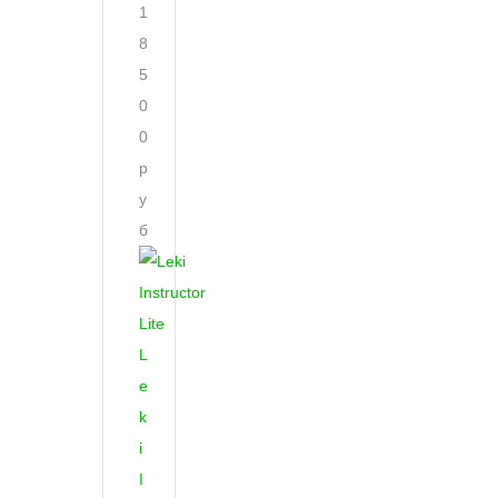
1
8
5
0
0
р
у
б
L
e
k
i
I