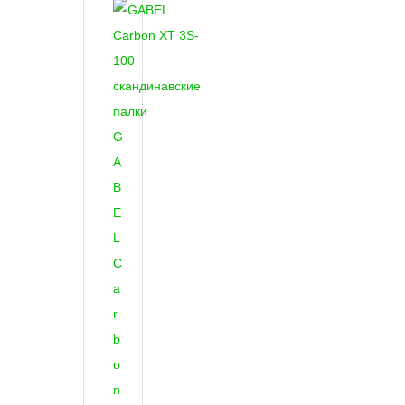
G
A
B
E
L
C
a
r
b
o
n