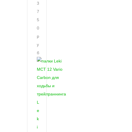
3
7
5
0
р
у
б
L
e
k
i