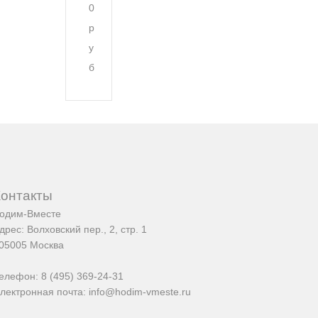
0
р
у
б
Контакты
одим-Вместе
дрес:
Волховский пер., 2, стр. 1
05005
Москва
елефон:
8 (495) 369-24-31
лектронная почта:
info@hodim-vmeste.ru