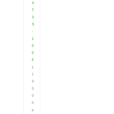
X
T
3
S
-
1
0
0
F
L
1
9
5
0
0
р