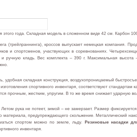
я этого года. Складная модель в сложенном виде 42 см. Карбон 10
, бега (трейлраннинга), кроссов выпускает немецкая компания. П
иков и спортсменов, участвующих в соревнованиях. Четырехсекц
ж и ручную кладь. Вес комплекта – 390 г. Максимальная высота
жно.
сть, удобная складная конструкция, воздухопроницаемый быстросъе
изготовления спортивного инвентаря, соответствуют стандартам ка
я прочным, жестким, упругим. В то же время снижает ударную вол
Летом рука не потеет, зимой – не замерзает. Размер фиксируется 
го материала, предупреждающего скольжение. Металлический нак
иматься спортом можно по земле, льду.
Резиновые насадки дл
ртивного инвентаря.