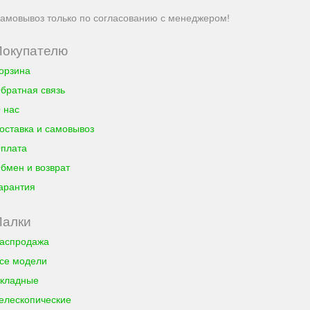
амовывоз только по согласованию с менеджером!
Покупателю
орзина
братная связь
 нас
оставка и самовывоз
плата
бмен и возврат
арантия
Палки
аспродажа
се модели
кладные
елескопические