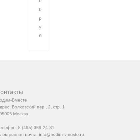
0
0
р
у
б
Контакты
одим-Вместе
дрес:
Волховский пер., 2, стр. 1
05005
Москва
елефон:
8 (495) 369-24-31
лектронная почта:
info@hodim-vmeste.ru