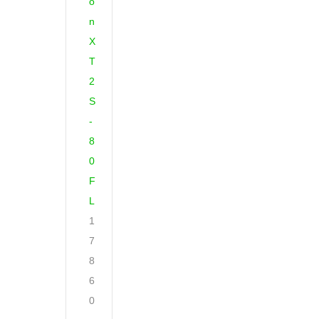
o
n
X
T
2
S
-
8
0
F
L
1
7
8
6
0