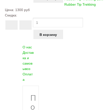
Rubber Tip Trekking
Цена:
1300 руб
Скидка:
О нас
Достав
ка и
самов
ывоз
Оплат
а
П
о